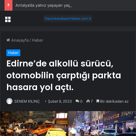
Antalya’da yalnız yaşayan yaşlı adam evinde ölü bulundu
Menü
Anasayfa
/
Haber
Haber
Edirne’de alkollü sürücü,
otomobilin çarptığı parkta
hasara yol açtı.
SENEM KILINÇ
Şubat 9, 2023
0
7
Bir dakikadan az