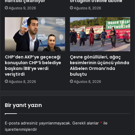
haritası çıkarılıyor
ortağının oteline abone
Ağustos 9, 2026
Ağustos 8, 2026
CHP’den AKP’ye geçeceği
Çevre gönüllüleri, ağaç
konuşulan CHP’li belediye
kesimlerinin üçüncü yılında
başkanı İBB’ye verdi
Akbelen Ormanı’nda
veriştirdi
buluştu
Ağustos 8, 2026
Ağustos 8, 2026
Bir yanıt yazın
E-posta adresiniz yayınlanmayacak.
Gerekli alanlar
*
ile
işaretlenmişlerdir