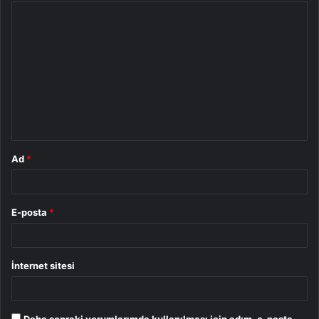
Y
o
r
u
m
*
Ad
*
E-posta
*
İnternet sitesi