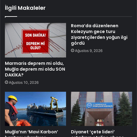
İlgili Makaleler
Roma’da düzenlenen
Kolezyum gece turu
ziyaretçilerden yoğun ilgi
gördü
Ağustos 9, 2026
Marmaris deprem mi oldu,
Muğla deprem mi oldu SON
DAKİKA?
Ağustos 10, 2026
Muğla’nın ‘Mavi Karbon’
Diyanet ‘çete lideri’