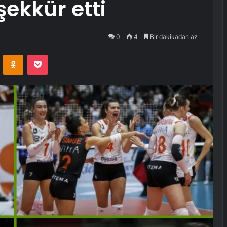
şekkür etti
0
4
Bir dakikadan az
VKontakte
Odnoklassniki
Pocket