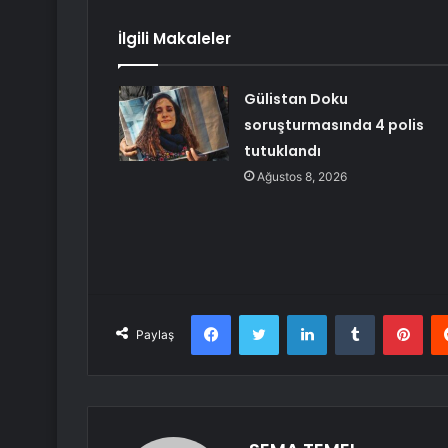
İlgili Makaleler
Gülistan Doku
soruşturmasında 4 polis
tutuklandı
Ağustos 8, 2026
Facebook
Twitter
LinkedIn
Tumblr
Pint
Paylaş