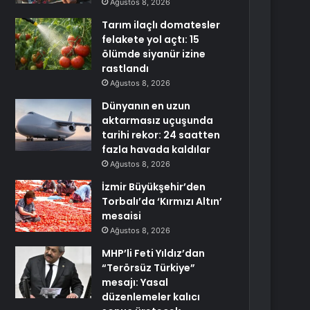
Ağustos 8, 2026
Tarım ilaçlı domatesler
felakete yol açtı: 15
ölümde siyanür izine
rastlandı
Ağustos 8, 2026
Dünyanın en uzun
aktarmasız uçuşunda
tarihi rekor: 24 saatten
fazla havada kaldılar
Ağustos 8, 2026
İzmir Büyükşehir’den
Torbalı’da ‘Kırmızı Altın’
mesaisi
Ağustos 8, 2026
MHP’li Feti Yıldız’dan
“Terörsüz Türkiye”
mesajı: Yasal
düzenlemeler kalıcı