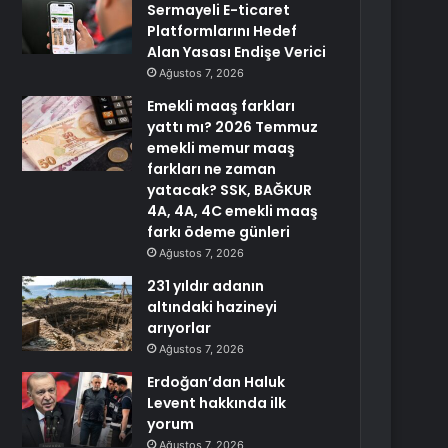
Sermayeli E-ticaret
Platformlarını Hedef
Alan Yasası Endişe Verici
Ağustos 7, 2026
Emekli maaş farkları
yattı mı? 2026 Temmuz
emekli memur maaş
farkları ne zaman
yatacak? SSK, BAĞKUR
4A, 4A, 4C emekli maaş
farkı ödeme günleri
Ağustos 7, 2026
231 yıldır adanın
altındaki hazineyi
arıyorlar
Ağustos 7, 2026
Erdoğan’dan Haluk
Levent hakkında ilk
yorum
Ağustos 7, 2026