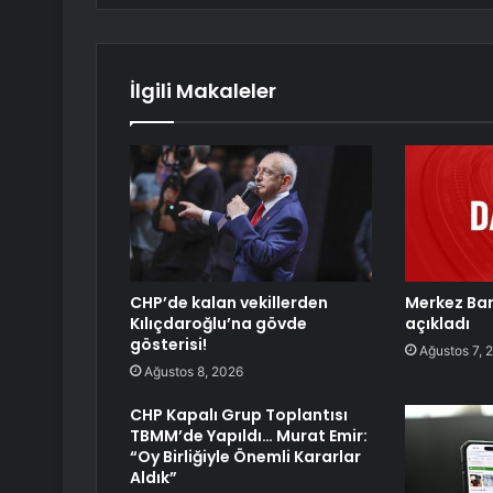
İlgili Makaleler
CHP’de kalan vekillerden
Merkez Ban
Kılıçdaroğlu’na gövde
açıkladı
gösterisi!
Ağustos 7, 
Ağustos 8, 2026
CHP Kapalı Grup Toplantısı
TBMM’de Yapıldı… Murat Emir:
“Oy Birliğiyle Önemli Kararlar
Aldık”