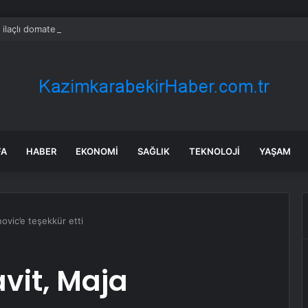
 ilaçlı domatesler felakete yol açtı: 15 ölümde siyanür izine rastlandı
FA
HABER
EKONOMI
SAĞLIK
TEKNOLOJI
YAŞAM
ovic’e teşekkür etti
vit, Maja