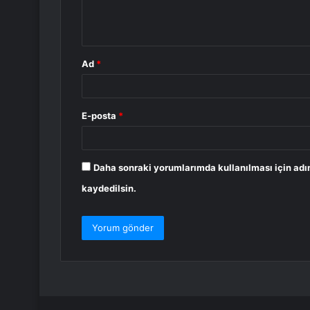
m
*
Ad
*
E-posta
*
Daha sonraki yorumlarımda kullanılması için adı
kaydedilsin.