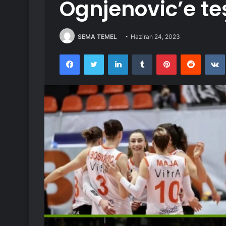
Ognjenovic’e te
SEMA TEMEL
Haziran 24, 2023
Facebook
Twitter
LinkedIn
Tumblr
Pinterest
Reddit