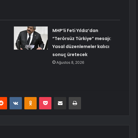
MHP’li Feti Yıldız’dan
“Terörsüz Türkiye” mesajı:
Yasal düzenlemeler kalıcı
sonuç üretecek
Ağustos 8, 2026
erest
Reddit
VKontakte
Odnoklassniki
Pocket
E-Posta ile paylaş
Yazdır