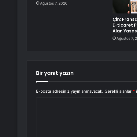
Ağustos 7, 2026
Çin: Frans
E-ticaret 
Alan Yasası
Ağustos 7, 
Bir yanıt yazın
E-posta adresiniz yayınlanmayacak.
Gerekli alanlar
*
i
Y
o
r
u