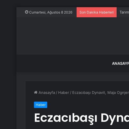
Tarım
Cumartesi, Ağustos 8 2026
Son Dakika Haberleri
ANASAY
Anasayfa
/
Haber
/
Eczacıbaşı Dynavit, Maja Ognjen
Haber
Eczacıbaşı Dyna