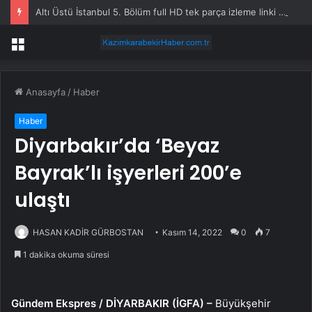
Altı Üstü İstanbul 5. Bölüm full HD tek parça izleme linki var mı, ATV Altı Üstü İstanbul 5. bölüm nereden izlenir?
Menü
Anasayfa
/
Haber
Haber
Diyarbakır’da ‘Beyaz
Bayrak’lı işyerleri 200’e
ulaştı
HASAN KADİR GÜRBOSTAN
Kasım 14, 2022
0
7
1 dakika okuma süresi
Gündem Ekspres / DİYARBAKIR (İGFA) –
Büyükşehir