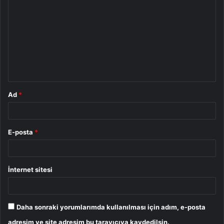
o
r
u
m
*
Ad
*
E-posta
*
İnternet sitesi
Daha sonraki yorumlarımda kullanılması için adım, e-posta
adresim ve site adresim bu tarayıcıya kaydedilsin.