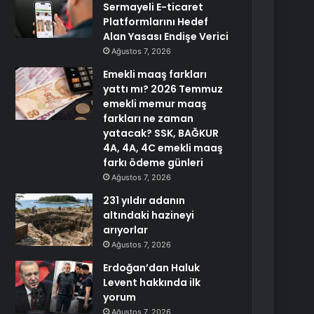
Sermayeli E-ticaret
Platformlarını Hedef
Alan Yasası Endişe Verici
Ağustos 7, 2026
Emekli maaş farkları
yattı mı? 2026 Temmuz
emekli memur maaş
farkları ne zaman
yatacak? SSK, BAĞKUR
4A, 4A, 4C emekli maaş
farkı ödeme günleri
Ağustos 7, 2026
231 yıldır adanın
altındaki hazineyi
arıyorlar
Ağustos 7, 2026
Erdoğan’dan Haluk
Levent hakkında ilk
yorum
Ağustos 7, 2026