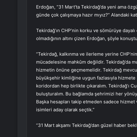
Erdoğan, “31 Mart’ta Tekirdağ’da yeni ama özgü
günde çok çalışmaya hazır mıyız?” Alandaki katı
Tekirdağ’ın CHP’nin korku ve sömürüye dayalı
olmadığının altını çizen Erdoğan, şöyle konuştu
“Tekirdağ, kalkınma ve ilerleme yerine CHP’nin
mücadelesine mahkûm değildir. Tekirdağ’da muha
hizmetin önüne geçmemelidir. Tekirdağ mevcut 
büyükşehir kimliğine uygun fazlasıyla hizmete 
koridordan hep birlikte çıkaralım. Tekirdağ’ı Cu
buluşturalım. Bu bağlamda şehrimizi her yönüy
Başka hesapları takip etmeden sadece hizmet v
isimleri aday olarak seçtik.”
“31 Mart akşamı Tekirdağ’dan güzel haber bek