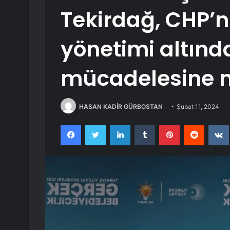
Tekirdağ, CHP’n
yönetimi altınd
mücadelesine 
HASAN KADİR GÜRBOSTAN
Şubat 11, 2024
Facebook
Twitter
LinkedIn
Tumblr
Pinterest
Reddit