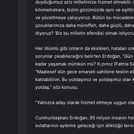
duyduğumuz aziz milletimize hizmet etmektir. ü
kilometrekare, bizim gözümüzde aynı ve eşittir
ve yüceltmeye çalışıyoruz. Bütün bu mücadeleyi
çocuklarımıza daha müreffeh, daha güçlü, daha p
diyoruz? ‘Biz bu milletin efendisi olmak istiyor
Her ölümlü gibi onların da eksikleri, hataları 
sorunlar çıkabileceğini belirten Erdoğan, “Gü
kadar yaşamak mümkün mü? Kızımız (Fatma Sevim
“Maalesef dün gece emaneti sahibine teslim et
katılabilirim. Bu yoldaşımız ve yoldaşımız olan
yoldaş.” söz konusu.
“Yalnızca aday olarak hizmet etmeye uygun olan
Cumhurbaşkanı Erdoğan, 85 milyon insanın her b
evlatlarının aydınlık geleceği için döktüğü teri