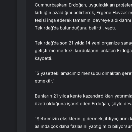
Cumhurbaşkanı Erdoğan, uyguladıkları projelerle
kirliliğin azaldığını belirterek, Ergene Havzası
tesisi inşa ederek tamamını devreye aldıklarını b
Tekirdağ’da bulunduğunu belirtti. yaptı.
Tekirdağ’da son 21 yılda 14 yeni organize sanay
geliştirme merkezi kurduklarını anlatan Erdoğan
kaydetti.
“Siyasetteki amacımız mensubu olmaktan şeref
etmektir.”
Bunların 21 yılda kente kazandırdıkları yatırıml
özeti olduğuna işaret eden Erdoğan, şöyle deva
“Şehrimizin eksiklerini gidermek, ihtiyaçların
aslında çok daha fazlasını yaptığımızı biliyors