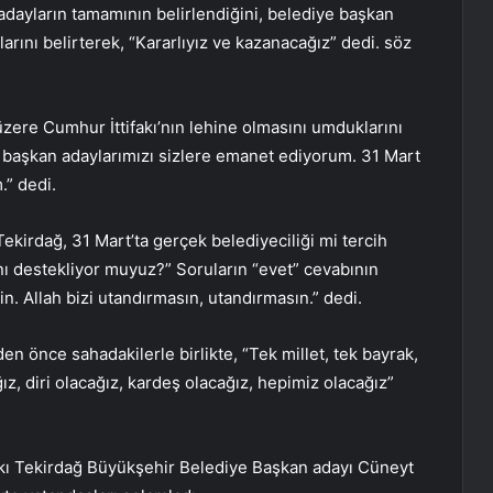
ayların tamamının belirlendiğini, belediye başkan
arını belirterek, “Kararlıyız ve kazanacağız” dedi. söz
üzere Cumhur İttifakı’nın lehine olmasını umduklarını
e başkan adaylarımızı sizlere emanet ediyorum. 31 Mart
.” dedi.
ekirdağ, 31 Mart’ta gerçek belediyeciliği mi tercih
nı destekliyor muyuz?” Soruların “evet” cevabının
n. Allah bizi utandırmasın, utandırmasın.” dedi.
önce sahadakilerle birlikte, “Tek millet, tek bayrak,
ğız, diri olacağız, kardeş olacağız, hepimiz olacağız”
kı Tekirdağ Büyükşehir Belediye Başkan adayı Cüneyt