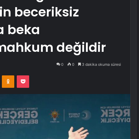
in beceriksiz
a beka
mahkum değildir
0
0
3 dakika okuma süresi
VKontakte
Odnoklassniki
Pocket