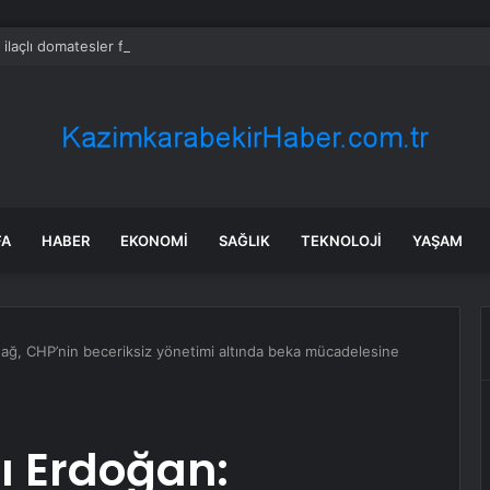
 ilaçlı domatesler felakete yol açtı: 15 ölümde siyanür izine rastlandı
FA
HABER
EKONOMI
SAĞLIK
TEKNOLOJI
YAŞAM
ğ, CHP’nin beceriksiz yönetimi altında beka mücadelesine
 Erdoğan: