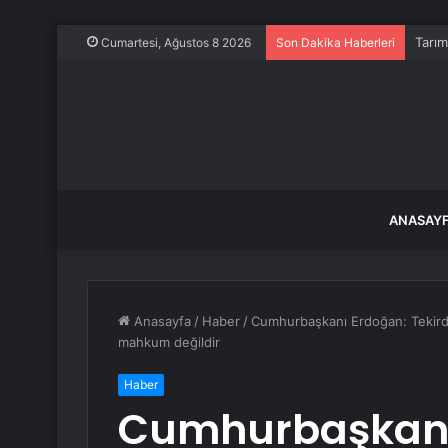
Tarım
Cumartesi, Ağustos 8 2026
Son Dakika Haberleri
ANASAY
Anasayfa
/
Haber
/
Cumhurbaşkanı Erdoğan: Tekirda
mahkum değildir
Haber
Cumhurbaşkanı