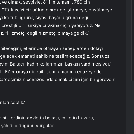
ye olmak, sevgiyle. 81 ilin tamamı, 780 bin
. “Türkiye’yi bir bütün olarak geliştirmeye, büyütmeye
 koltuk uğruna, siyasi başarı uğruna değil,
restijli bir Türkiye bırakmak için yapıyoruz. Ne
uz. “Hizmetçi değil hizmetçi olmaya geldik.”
olabileceğini, ellerinde olmayan sebeplerden dolayı
n gelecek emaneti sahibine teslim edeceğiz. Sonsuza
 Baltacı) kadın kollarımızın başkan yardımcısıydı.”
ti. Eğer oraya gidebilirsem, umarım cenazeye de
 kardeşimizin cenazesinde olmak bizim için bir görevdir.
ları seçtik.”
ir ferdinin devletin bekası, milletin huzuru,
n şahidi olduğunu vurguladı.