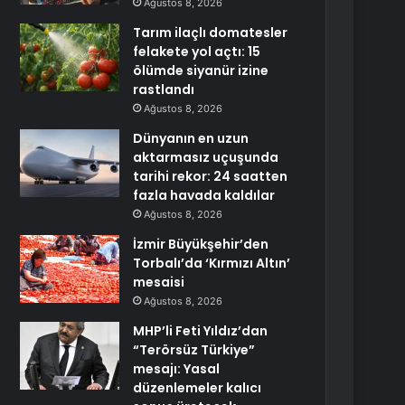
Ağustos 8, 2026
Tarım ilaçlı domatesler
felakete yol açtı: 15
ölümde siyanür izine
rastlandı
Ağustos 8, 2026
Dünyanın en uzun
aktarmasız uçuşunda
tarihi rekor: 24 saatten
fazla havada kaldılar
Ağustos 8, 2026
İzmir Büyükşehir’den
Torbalı’da ‘Kırmızı Altın’
mesaisi
Ağustos 8, 2026
MHP’li Feti Yıldız’dan
“Terörsüz Türkiye”
mesajı: Yasal
düzenlemeler kalıcı