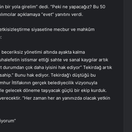
n bir yola girelim” dedi. “Peki ne yapacağız? Bu 50
lımcılar açıklamaya “evet” yanıtını verdi.
 etkisizleştirme siyasetine mecbur ve mahkûm
:
 beceriksiz yönetimi altında ayakta kalma
lefetin istismar ettiği sahte ve sanal kaygılar artık
durumdan çok daha iyisini hak ediyor” Tekirdağ artık
sahip.” Bunu hak ediyor. Tekirdağ’ı düştüğü bu
mhur İttifakının gerçek belediyecilik vizyonuyla
le gelecek döneme taşıyacak güçlü bir ekip kurduk.
erecektir. “Her zaman her an yanınızda olacak yetkin
liyorum”