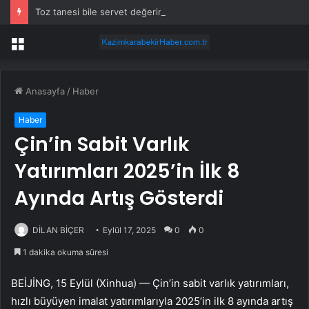
Toz tanesi bile servet değerinde: Altından daha değerli mineral keşfedildi
Menü
Anasayfa
/
Haber
Haber
Çin’in Sabit Varlık
Yatırımları 2025’in İlk 8
Ayında Artış Gösterdi
DİLAN BİÇER
Eylül 17, 2025
0
0
1 dakika okuma süresi
BEİJİNG, 15 Eylül (Xinhua) — Çin’in sabit varlık yatırımları,
hızlı büyüyen imalat yatırımlarıyla 2025’in ilk 8 ayında artış