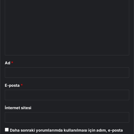
Y
o
r
u
m
*
Ad
*
E-posta
*
İnternet sitesi
Daha sonraki yorumlarımda kullanılması için adım, e-posta