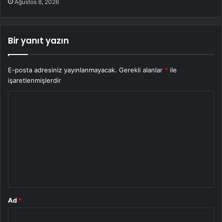
Ağustos 8, 2026
Bir yanıt yazın
E-posta adresiniz yayınlanmayacak.
Gerekli alanlar
*
ile
işaretlenmişlerdir
Y
o
r
u
m
*
Ad
*