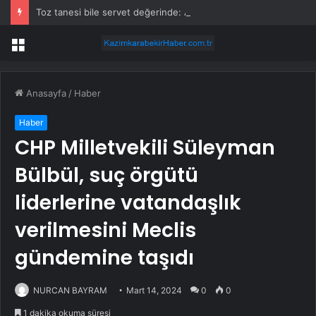
Toz tanesi bile servet değerinde: Altından daha değerli mineral keşfedildi
Menü
Anasayfa
/
Haber
Haber
CHP Milletvekili Süleyman
Bülbül, suç örgütü
liderlerine vatandaşlık
verilmesini Meclis
gündemine taşıdı
NURCAN BAYRAM
Mart 14, 2024
0
0
1 dakika okuma süresi