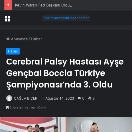
Kevin Warsh Fed Başkanı Oldu
Menü
Anasayfa
/
Haber
Haber
Cerebral Palsy Hastası Ayşe
Gençbal Boccia Türkiye
Şampiyonası’nda 3. Oldu
ÇAĞLA BİÇER
Ağustos 14, 2023
0
8
1 dakika okuma süresi