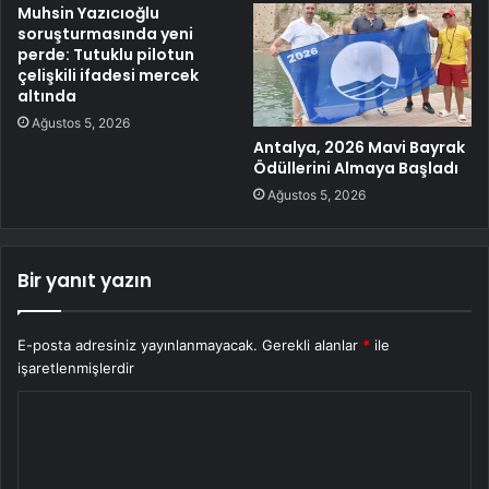
Muhsin Yazıcıoğlu
soruşturmasında yeni
perde: Tutuklu pilotun
çelişkili ifadesi mercek
altında
Ağustos 5, 2026
Antalya, 2026 Mavi Bayrak
Ödüllerini Almaya Başladı
Ağustos 5, 2026
Bir yanıt yazın
E-posta adresiniz yayınlanmayacak.
Gerekli alanlar
*
ile
işaretlenmişlerdir
Y
o
r