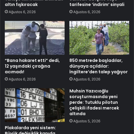
altın fışkıracak
tarifesine ‘indirim’ sinyali
Ağustos 6, 2026
Ağustos 6, 2026
“Bana hakaret etti” dedi,
850 metrede başladılar,
12 yaşındaki çırağına
dünyaya açıldılar:
acımadı!
İngiltere’den talep yağıyor
Ağustos 6, 2026
Ağustos 6, 2026
Muhsin Yazıcıoğlu
soruşturmasında yeni
perde: Tutuklu pilotun
çelişkili ifadesi mercek
altında
Ağustos 5, 2026
Plakalarda yeni sistem:
Büyük değişiklik kapıda