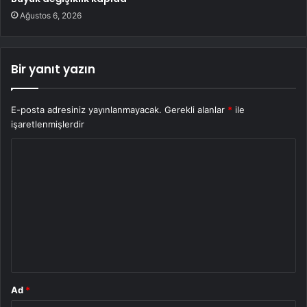
Ağustos 6, 2026
Bir yanıt yazın
E-posta adresiniz yayınlanmayacak.
Gerekli alanlar
*
ile
işaretlenmişlerdir
Y
o
r
u
m
*
Ad
*