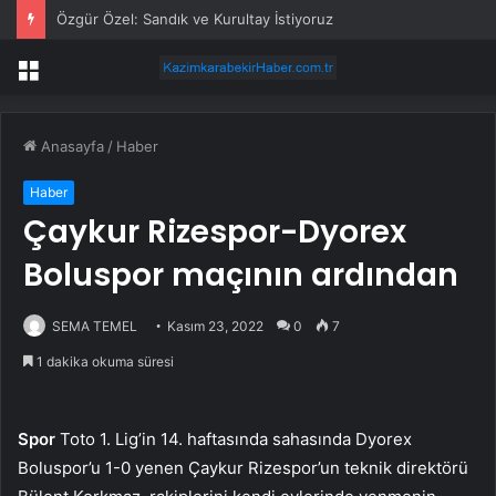
Özgür Özel: Sandık ve Kurultay İstiyoruz
Menü
Anasayfa
/
Haber
Haber
Çaykur Rizespor-Dyorex
Boluspor maçının ardından
SEMA TEMEL
Kasım 23, 2022
0
7
1 dakika okuma süresi
Spor
Toto 1. Lig’in 14. haftasında sahasında Dyorex
Boluspor’u 1-0 yenen Çaykur Rizespor’un teknik direktörü