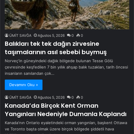
ÜMİT SAVĞA
Ağustos 5, 2026
0
0
Balıkları tek tek dağın zirvesine
taşımalarının asıl sebebi buymuş
Norveç'in güneyindeki dağlık bölgede bulunan Tesse Gölü
çevresinde keşfedilen 7 bin yıllık ahşap balık tuzakları, tarih öncesi
insanların sanılandan çok…
Devamını Oku »
ÜMİT SAVĞA
Ağustos 5, 2026
0
0
Kanada’da Birçok Kent Orman
Yangınları Nedeniyle Dumanla Kaplandı
Kanada'nın Ontario eyaletindeki orman yangınları, başkent Ottawa
ve Toronto başta olmak üzere birçok bölgede şiddetli hava