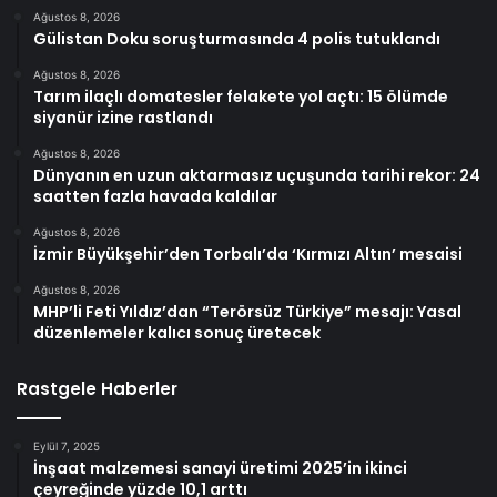
Ağustos 8, 2026
Gülistan Doku soruşturmasında 4 polis tutuklandı
Ağustos 8, 2026
Tarım ilaçlı domatesler felakete yol açtı: 15 ölümde
siyanür izine rastlandı
Ağustos 8, 2026
Dünyanın en uzun aktarmasız uçuşunda tarihi rekor: 24
saatten fazla havada kaldılar
Ağustos 8, 2026
İzmir Büyükşehir’den Torbalı’da ‘Kırmızı Altın’ mesaisi
Ağustos 8, 2026
MHP’li Feti Yıldız’dan “Terörsüz Türkiye” mesajı: Yasal
düzenlemeler kalıcı sonuç üretecek
Rastgele Haberler
Eylül 7, 2025
İnşaat malzemesi sanayi üretimi 2025’in ikinci
çeyreğinde yüzde 10,1 arttı