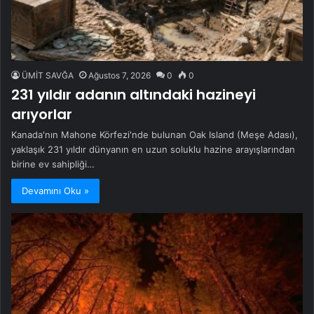
ÜMİT SAVĞA
Ağustos 7, 2026
0
0
231 yıldır adanın altındaki hazineyi
arıyorlar
Kanada'nın Mahone Körfezi'nde bulunan Oak Island (Meşe Adası),
yaklaşık 231 yıldır dünyanın en uzun soluklu hazine arayışlarından
birine ev sahipliği…
Devamını Oku »