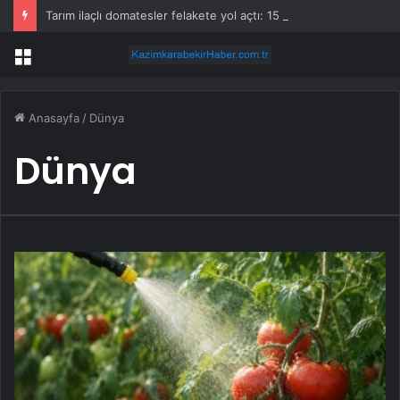
Tarım ilaçlı domatesler felakete yol açtı: 15 ölümde siyanür izine rastlandı
Menü
Anasayfa
/
Dünya
Dünya