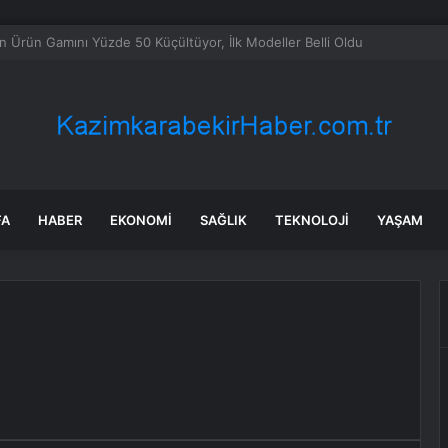
ETÖ tehdidi devam ediyor, rehavete kapılmamalıyız
FA
HABER
EKONOMI
SAĞLIK
TEKNOLOJI
YAŞAM