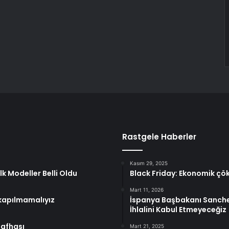
Rastgele Haberler
Kasım 29, 2025
k Modeller Belli Oldu
Black Friday: Ekonomik çökü
Mart 11, 2026
kapılmamalıyız
İspanya Başbakanı Sanche
İhlalini Kabul Etmeyeceğiz
Safhası
Mart 21, 2025