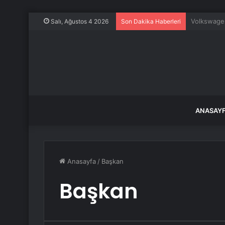
Erdoğan: F
Salı, Ağustos 4 2026
Son Dakika Haberleri
ANASAY
Anasayfa
/
Başkan
Başkan