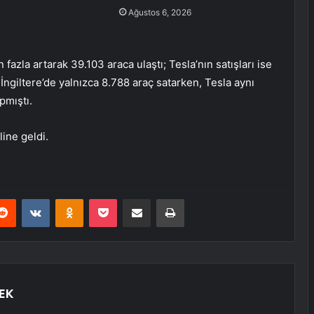
Ağustos 6, 2026
 fazla artarak 39.103 araca ulaştı; Tesla’nın satışları ise
ngiltere’de yalnızca 8.788 araç satarken, Tesla aynı
pmıştı.
line geldi.
erest
Reddit
VKontakte
Odnoklassniki
Pocket
E-Posta ile paylaş
Yazdır
EK