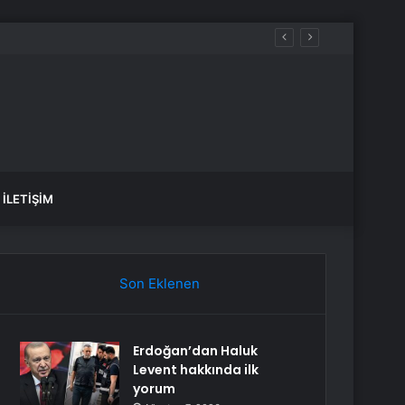
 sular ne zaman gelecek?
İLETIŞIM
Son Eklenen
Erdoğan’dan Haluk
Levent hakkında ilk
yorum