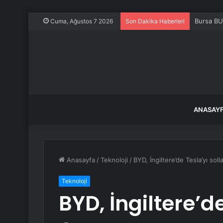
Bursa BU
Cuma, Ağustos 7 2026
Son Dakika Haberleri
ANASAY
Anasayfa
/
Teknoloji
/
BYD, İngiltere’de Tesla’yı soll
Teknoloji
BYD, İngiltere’de