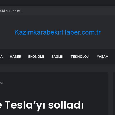
SKİ su kesintisi! 22-23 Temmuz Bursa’da su kesintisi ne zaman bitecek,
FA
HABER
EKONOMI
SAĞLIK
TEKNOLOJI
YAŞAM
adı
 Tesla’yı solladı