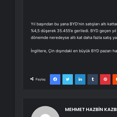
Yıl başından bu yana BYD’nin satışları altı kattan
%4,5 düşerek 35.455’e geriledi. BYD geçen yıl İ
dönemde neredeyse altı kat daha fazla satış ya
İngiltere, Çin dışındaki en büyük BYD pazarı ha
Facebook
Twitter
LinkedIn
Tumblr
Pint
Paylaş
MEHMET HAZBİN KAZB