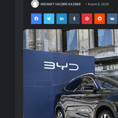
MEHMET HAZBİN KAZBEK
Kasım 9, 2025
Facebook
Twitter
LinkedIn
Tumblr
Pinterest
Reddit