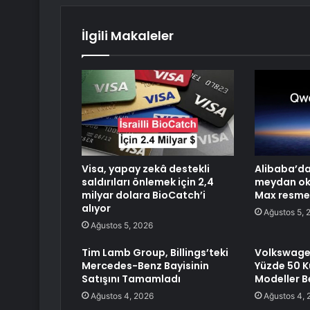
İlgili Makaleler
Visa, yapay zekâ destekli
Alibaba’da
saldırıları önlemek için 2,4
meydan ok
milyar dolara BioCatch’i
Max resmen
alıyor
Ağustos 5, 
Ağustos 5, 2026
Tim Lamb Group, Billings’teki
Volkswage
Mercedes-Benz Bayisinin
Yüzde 50 Kü
Satışını Tamamladı
Modeller Be
Ağustos 4, 2026
Ağustos 4, 