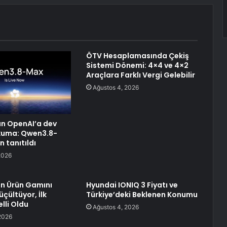
ÖTV Hesaplamasında Çekiş
Sistemi Dönemi: 4×4 ve 4×2
Araçlara Farklı Vergi Gelebilir
Ağustos 4, 2026
n OpenAI’a dev
uma: Qwen3.8-
 tanıtıldı
2026
n Ürün Gamını
Hyundai IONIQ 3 Fiyatı ve
çültüyor, İlk
Türkiye’deki Beklenen Konumu
lli Oldu
Ağustos 4, 2026
2026