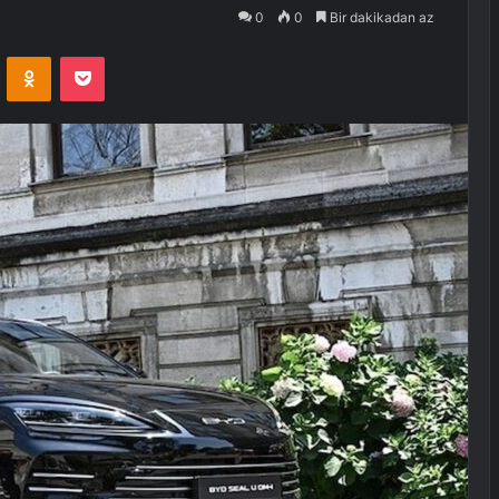
0
0
Bir dakikadan az
VKontakte
Odnoklassniki
Pocket