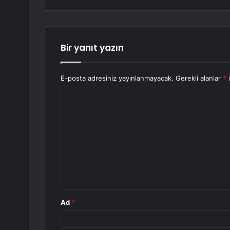
Bir yanıt yazın
E-posta adresiniz yayınlanmayacak.
Gerekli alanlar
*
i
Y
o
r
u
m
*
Ad
*