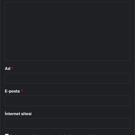
Y
o
r
u
m
*
Ad
*
E-posta
*
İnternet sitesi