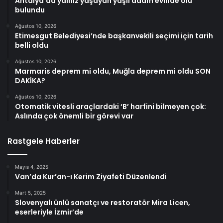
Antalya’da yalnız yaşayan yaşlı adam evinde ölü
bulundu
Ağustos 10, 2026
Etimesgut Belediyesi’nde başkanvekili seçimi için tarih
belli oldu
Ağustos 10, 2026
Marmaris deprem mi oldu, Muğla deprem mi oldu SON
DAKİKA?
Ağustos 10, 2026
Otomatik vitesli araçlardaki ‘B’ harfini bilmeyen çok:
Aslında çok önemli bir görevi var
Rastgele Haberler
Mayıs 4, 2025
Van’da Kur’an-ı Kerim Ziyafeti Düzenlendi
Mart 5, 2025
Slovenyalı ünlü sanatçı ve restoratör Mira Licen,
eserleriyle İzmir’de