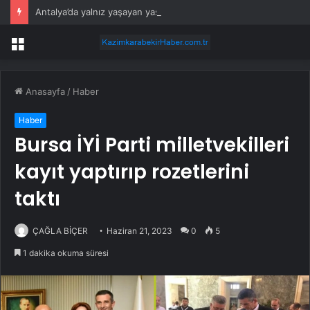
Antalya’da yalnız yaşayan yaşlı adam evinde ölü bulundu
Menü
Anasayfa
/
Haber
Haber
Bursa İYİ Parti milletvekilleri
kayıt yaptırıp rozetlerini
taktı
ÇAĞLA BİÇER
Haziran 21, 2023
0
5
1 dakika okuma süresi