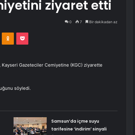
yetini ziyaret etti
0
7
Bir dakikadan az
VKontakte
Odnoklassniki
Pocket
 Kayseri Gazeteciler Cemiyetine (KGC) ziyarette
uğunu söyledi.
Samsun’da içme suyu
tarifesine ‘indirim’ sinyali