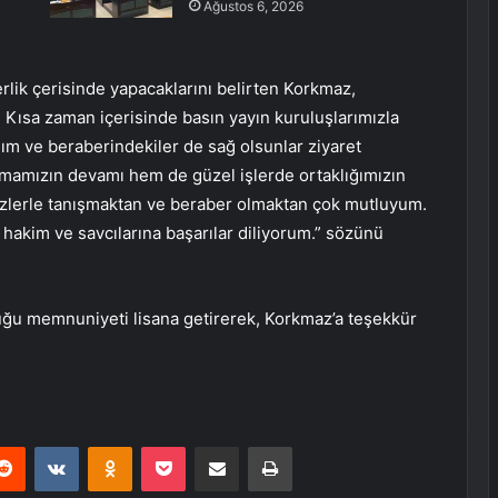
Ağustos 6, 2026
erlik çerisinde yapacaklarını belirten Korkmaz,
 Kısa zaman içerisinde basın yayın kuruluşlarımızla
nım ve beraberindekiler de sağ olsunlar ziyaret
mamızın devamı hem de güzel işlerde ortaklığımızın
 Sizlerle tanışmaktan ve beraber olmaktan çok mutluyum.
hakim ve savcılarına başarılar diliyorum.” sözünü
uğu memnuniyeti lisana getirerek, Korkmaz’a teşekkür
erest
Reddit
VKontakte
Odnoklassniki
Pocket
E-Posta ile paylaş
Yazdır