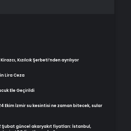
t Kirazcı, Kızılcık Şerbeti’nden ayrılıyor
in Lira Ceza
cuk Ele Geçirildi
-24 Ekim İzmir su kesintisi ne zaman bitecek, sular
 Şubat güncel akaryakıt fiyatları: İstanbul,