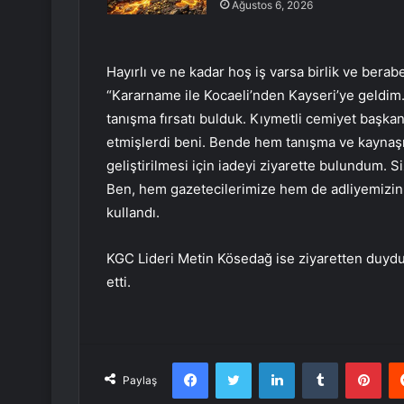
Ağustos 6, 2026
Hayırlı ve ne kadar hoş iş varsa birlik ve berab
“Kararname ile Kocaeli’nden Kayseri’ye geldim.
tanışma fırsatı bulduk. Kıymetli cemiyet başka
etmişlerdi beni. Bende hem tanışma ve kaynaş
geliştirilmesi için iadeyi ziyarette bulundum.
Ben, hem gazetecilerimize hem de adliyemizin 
kullandı.
KGC Lideri Metin Kösedağ ise ziyaretten duyd
etti.
Facebook
Twitter
LinkedIn
Tumblr
Pint
Paylaş