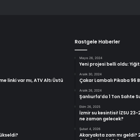
Rastgele Haberler
Mayıs 26, 2024
Yeni projesi belli oldu: Yiği
Aralık 30, 2024
me linki var mı, ATV Altı Üstü
Çakar Lambalı Pikaba 96 B
Aralık 26, 2024
Şanlıurfa’da 1 Ton Sahte Su
Ekim 26, 2025
İzmir su kesintisi! İZSU 23
ne zaman gelecek?
Şubat 4, 2026
ükseldi?
Akaryakıta zam mı geldi? 2