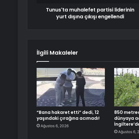
Tunus'ta muhalefet partisi liderinin
yurt dışına çıkışı engellendi
İlgili Makaleler
“Bana hakaret etti” dedi, 12
850 metred
yaşındaki çırağına acımadı!
dünyaya aç
İngiltere’d
Ağustos 6, 2026
Ağustos 6, 