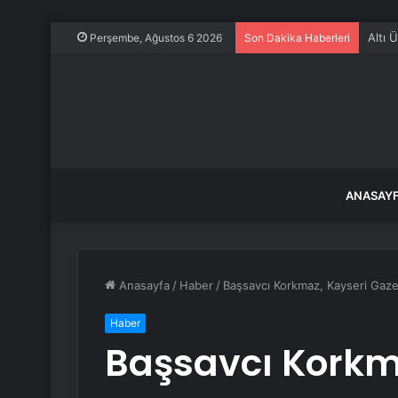
Altı 
Perşembe, Ağustos 6 2026
Son Dakika Haberleri
ANASAY
Anasayfa
/
Haber
/
Başsavcı Korkmaz, Kayseri Gazet
Haber
Başsavcı Korkm