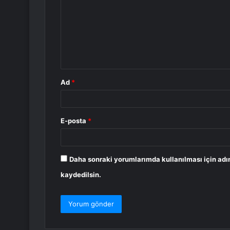
r
u
m
*
Ad
*
E-posta
*
Daha sonraki yorumlarımda kullanılması için adı
kaydedilsin.