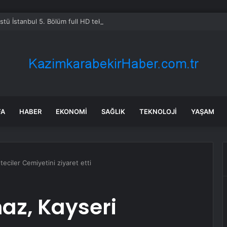
Üstü İstanbul 5. Bölüm full HD tek parça izleme linki var mı, ATV Altı Üst
FA
HABER
EKONOMI
SAĞLIK
TEKNOLOJI
YAŞAM
eciler Cemiyetini ziyaret etti
az, Kayseri