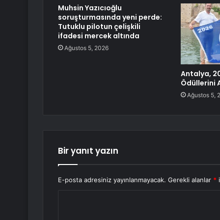
Muhsin Yazıcıoğlu
soruşturmasında yeni perde:
Tutuklu pilotun çelişkili
ifadesi mercek altında
Ağustos 5, 2026
Antalya, 2
Ödüllerini
Ağustos 5, 
Bir yanıt yazın
E-posta adresiniz yayınlanmayacak.
Gerekli alanlar
*
i
Y
o