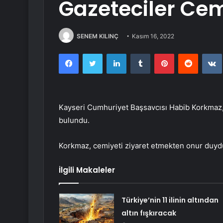
Gazeteciler Cemi
SENEM KILINÇ
Kasım 16, 2022
Facebook
Twitter
LinkedIn
Tumblr
Pinterest
Reddit
Kayseri Cumhuriyet Başsavcısı Habib Korkmaz,
bulundu.
Korkmaz, cemiyeti ziyaret etmekten onur duyd
İlgili Makaleler
Türkiye’nin 11 ilinin altından
altın fışkıracak