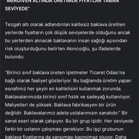
“MERDİVEN ALTINDA ÜRETİMDE FİYATLAR TABAN
SEVİYEDE”
Tezgah altı olarak adlandırılan kalitesiz baklava üretilen
yerlerde fiyatların çok düşük seviyelerde olduğunu ancak
bu yerlerden alınacak baklavanın insan sağlığı açısından
risk oluşturduğunu belirten Akıncıoğlu, şu ifadelerde
bulundu:
“Birinci sınıf baklava üreten işletmeler Ticaret Odası’na
bağlı olarak faaliyet gösteriyor. Bu bağlamda üretim yapan
esnafımız her şeyin en kalitelisini kullanmak zorunda.
Baklavalarımızda birinci sınıf fıstık ve sadeyağ kullanılıyor.
Maliyetleri de yüksek. Baklava fabrikasyon bir ürün
değildir. Baklavalarımız adeta ustalarımızın sanatıdır.” Bir
sanat eseri olarak çalışıyor. Bu bir grup işidir. Her seviyede
farklı bir ustanın çalışması gerekiyor. Bu işçi grubunun
baklava fiyatlarına da yansıması kaçınılmaz oluyor. Daha