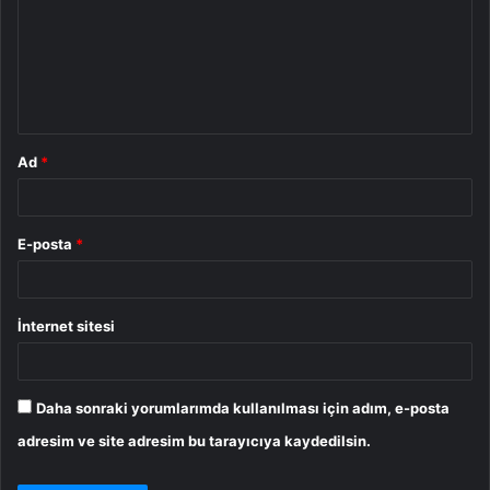
r
u
m
*
Ad
*
E-posta
*
İnternet sitesi
Daha sonraki yorumlarımda kullanılması için adım, e-posta
adresim ve site adresim bu tarayıcıya kaydedilsin.