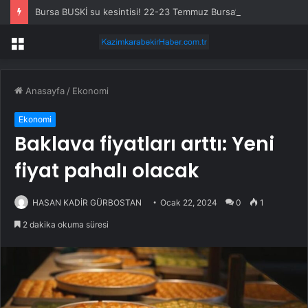
Bursa BUSKİ su kesintisi! 22-23 Temmuz Bursa’da su kesintisi ne zaman bitecek, sular ne zaman gelecek?
Menü
Anasayfa
/
Ekonomi
Ekonomi
Baklava fiyatları arttı: Yeni
fiyat pahalı olacak
HASAN KADİR GÜRBOSTAN
Ocak 22, 2024
0
1
2 dakika okuma süresi