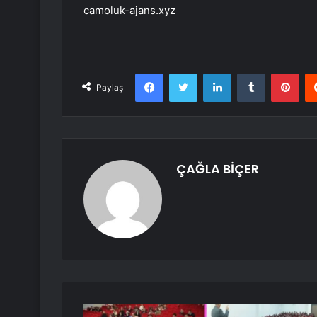
camoluk-ajans.xyz
Facebook
Twitter
LinkedIn
Tumblr
Pint
Paylaş
ÇAĞLA BİÇER