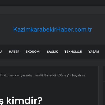
e Sunta Fabrikasında Yangın
FA
HABER
EKONOMI
SAĞLIK
TEKNOLOJI
YAŞAM
n Güneş kaç yaşında, nereli? Bahaddin Güneş’in hayatı ve
 kimdir?