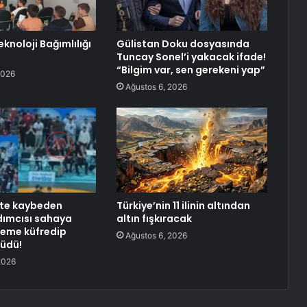
knoloji Bağımlılığı
Gülistan Doku dosyasında
Tuncay Sonel’i yakacak ifade!
“Bilgim var, sen gerekeni yap”
2026
Ağustos 6, 2026
şte kaybeden
Türkiye’nin 11 ilinin altından
dımcısı sahaya
altın fışkıracak
keme küfredip
Ağustos 6, 2026
rüdü!
2026