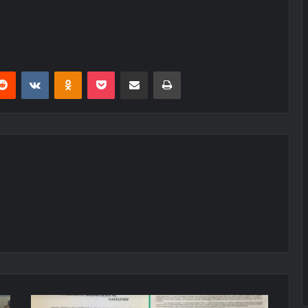
erest
Reddit
VKontakte
Odnoklassniki
Pocket
E-Posta ile paylaş
Yazdır