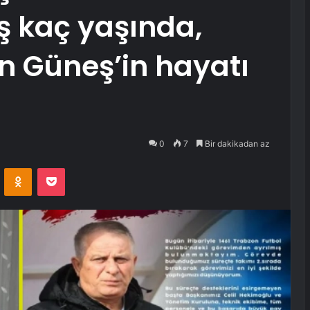
 kaç yaşında,
n Güneş’in hayatı
0
7
Bir dakikadan az
VKontakte
Odnoklassniki
Pocket