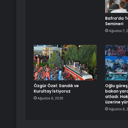
Bafra’da Te
Semineri
Ağustos 7, 
Özgür Özel: Sandık ve
Oğlu güre
Kurultay İstiyoruz
bakan yar
atladı: Ha
Ağustos 6, 2026
üzerine yü
Ağustos 6, 