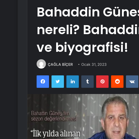
Bahaddin Güneş
nereli? Bahaddi
ve biyografisi!
ÇAĞLA BİÇER
Ocak 31, 2023
Facebook
Twitter
LinkedIn
Tumblr
Pinterest
Reddit