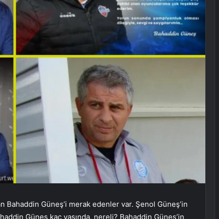
lan Bahaddin Güneş’i merak edenler var. Şenol Güneş’in
ahaddin Güneş kaç yaşında, nereli? Bahaddin Güneş’in