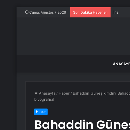
İnegöl’d
Cuma, Ağustos 7 2026
Son Dakika Haberleri
ANASAY
Anasayfa
/
Haber
/
Bahaddin Güneş kimdir? Bahaddi
biyografisi!
Haber
Bahaddin Güneş