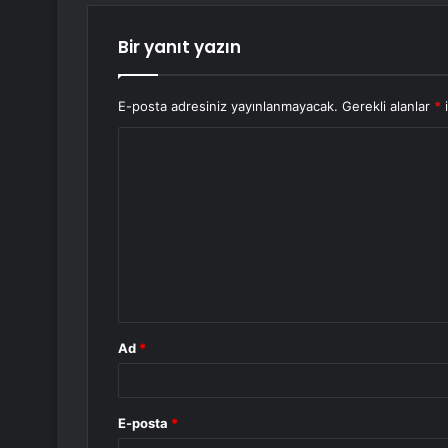
Bir yanıt yazın
E-posta adresiniz yayınlanmayacak.
Gerekli alanlar
*
i
Y
o
r
u
m
*
Ad
*
E-posta
*