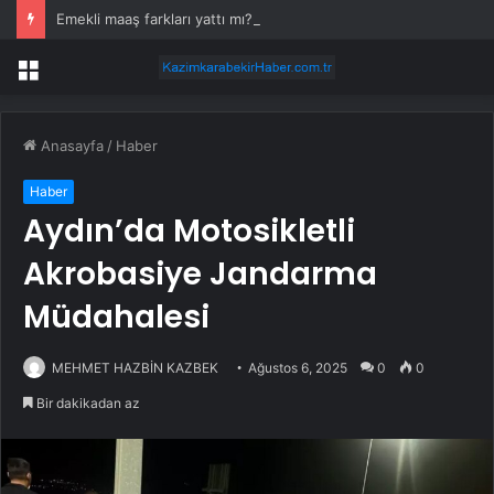
Emekli maaş farkları yattı mı? 2026 Temmuz emekli memur maaş farkları ne zaman yatacak? SSK, BAĞKUR 4A, 4A, 4C emekli maaş farkı ödeme günleri
Menü
Anasayfa
/
Haber
Haber
Aydın’da Motosikletli
Akrobasiye Jandarma
Müdahalesi
MEHMET HAZBİN KAZBEK
Ağustos 6, 2025
0
0
Bir dakikadan az