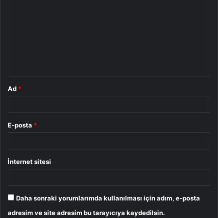
o
r
u
m
*
Ad
*
E-posta
*
İnternet sitesi
Daha sonraki yorumlarımda kullanılması için adım, e-posta
adresim ve site adresim bu tarayıcıya kaydedilsin.