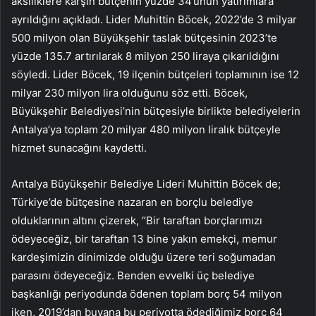
aksiliklere karşın bütçenin yüzde 34’ünün yatırımlara
ayrıldığını açıkladı. Lider Muhittin Böcek, 2022’de 3 milyar
500 milyon olan Büyükşehir taslak bütçesinin 2023’te
yüzde 135.7 artırılarak 8 milyon 250 liraya çıkarıldığını
söyledi. Lider Böcek, 19 ilçenin bütçeleri toplamının ise 12
milyar 230 milyon lira olduğunu söz etti. Böcek,
Büyükşehir Belediyesi’nin bütçesiyle birlikte belediyelerin
Antalya’ya toplam 20 milyar 480 milyon liralık bütçeyle
hizmet sunacağını kaydetti.
Antalya Büyükşehir Belediye Lideri Muhittin Böcek de;
Türkiye’de bütçesine nazaran en borçlu belediye
olduklarının altını çizerek, “Bir taraftan borçlarımızı
ödeyeceğiz, bir taraftan 13 bine yakın emekçi, memur
kardeşimizin dinimizde olduğu üzere teri soğumadan
parasını ödeyeceğiz. Benden evvelki üç belediye
başkanlığı periyodunda ödenen toplam borç 54 milyon
iken, 2019’dan buyana bu periyotta ödediğimiz borç 64