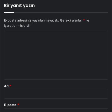
Bir yanıt yazın
E-posta adresiniz yayınlanmayacak.
Gerekli alanlar
*
ile
işaretlenmişlerdir
Y
o
r
u
m
*
Ad
*
E-posta
*