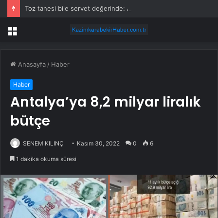
Toz tanesi bile servet değerinde: Altından daha değerli mineral keşfedildi
Menü
Anasayfa
/
Haber
Haber
Antalya’ya 8,2 milyar liralık
bütçe
SENEM KILINÇ
Kasım 30, 2022
0
6
1 dakika okuma süresi