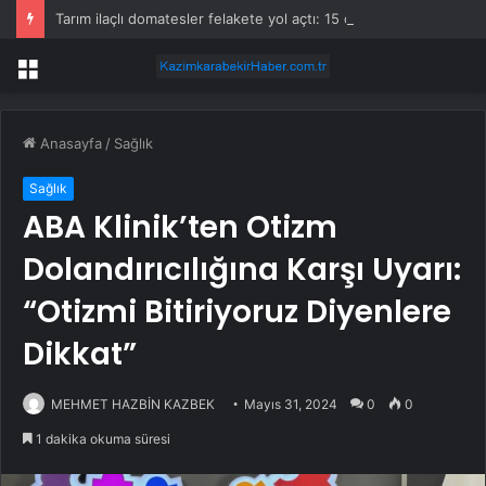
Tarım ilaçlı domatesler felakete yol açtı: 15 ölümde siyanür izine rastlandı
Menü
Anasayfa
/
Sağlık
Sağlık
ABA Klinik’ten Otizm
Dolandırıcılığına Karşı Uyarı:
“Otizmi Bitiriyoruz Diyenlere
Dikkat”
MEHMET HAZBİN KAZBEK
Mayıs 31, 2024
0
0
1 dakika okuma süresi