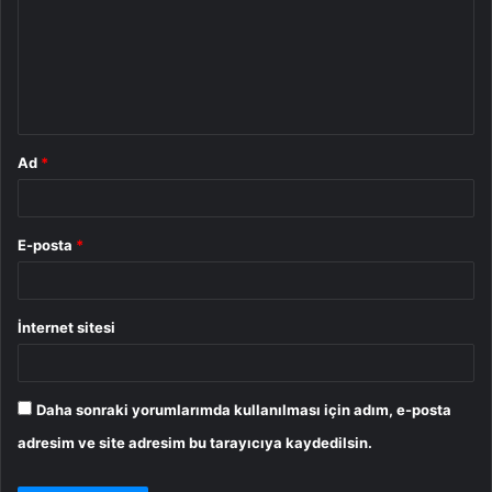
r
u
m
*
Ad
*
E-posta
*
İnternet sitesi
Daha sonraki yorumlarımda kullanılması için adım, e-posta
adresim ve site adresim bu tarayıcıya kaydedilsin.