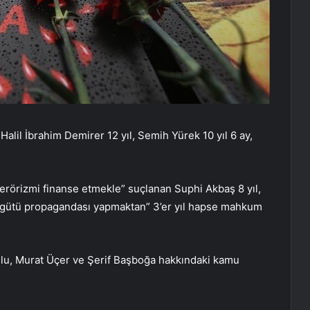
Halil İbrahim Demirer 12 yıl, Semih Yürek 10 yıl 6 ay,
terörizmi finanse etmekle” suçlanan Suphi Akbaş 8 yıl,
 örgütü propagandası yapmaktan” 3’er yıl hapse mahkum
ğlu, Murat Üçer ve Şerif Başboğa hakkındaki kamu