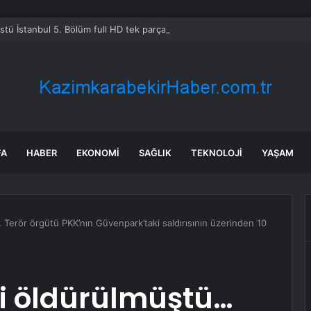
Üstü İstanbul 5. Bölüm full HD tek parça izleme linki var mı, ATV Altı Üst
FA
HABER
EKONOMI
SAĞLIK
TEKNOLOJI
YAŞAM
 Terör örgütü PKK’nın Güvenpark’taki saldırısının üzerinden 10
şi öldürülmüştü…