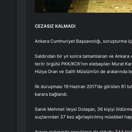
CEZASIZ KALMADI
Ankara Cumhuriyet Başsavcılığı, soruşturma içi
Saldırıdan bir yıl sonra tamamlanan ve Ankara
terör örgütü PKK/KCK’nın elebaşıları Murat Kar
Hülya Oran ve Salih Müslüm’ün de aralarında b
İlk duruşması 19 Haziran 2017’de görülen 8’i tu
karara bağlandı.
Sanık Mehmet Veysi Dolaşan, 36 kişiyi öldürme
suçlarından 37 kez ağırlaştırılmış müebbet hapi
Ayrıca aralarında çocukların da olduğu 344 kiş