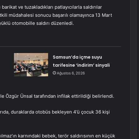
arikat ve tuzakladıkları patlayıcılarla saldırılar
tkili müdahalesi sonucu başarılı olamayınca 13 Mart
klü otomobille saldırı düzenledi.
Samsun’da içme suyu
tarifesine ‘indirim’ sinyali
Ağustos 6, 2026
zgür Ünsal tarafından infilak ettirildiği belirlendi.
dırıda, duraklarda otobüs bekleyen 4’ü çocuk 36 kişi
ılmaz’ın karnındaki bebek, terör saldırısının en küçük