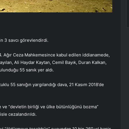
n 3 savcı görevlendirdi.
 4. Ağır Ceza Mahkemesince kabul edilen iddianamede,
ayılan, Ali Haydar Kaytan, Cemil Bayık, Duran Kalkan,
ulunduğu 55 sanık yer aldı.
tuklu 55 sanığın yargılandığı dava, 21 Kasım 2018’de
 ve “devletin birliği ve ülke bütünlüğünü bozma”
sle cezalandırıldı.
iyi “öldürmeye teşebbüs” suçundan 10 bin 260 yıl hapis