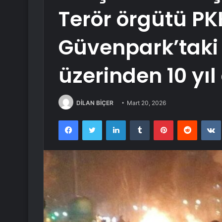
Terör örgütü PK
Güvenpark’taki 
üzerinden 10 yıl
DİLAN BİÇER
Mart 20, 2026
Facebook
Twitter
LinkedIn
Tumblr
Pinterest
Reddit