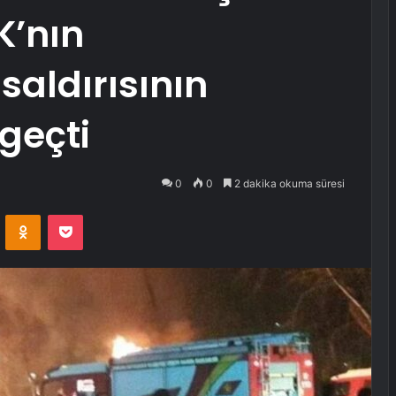
K’nın
saldırısının
 geçti
0
0
2 dakika okuma süresi
VKontakte
Odnoklassniki
Pocket