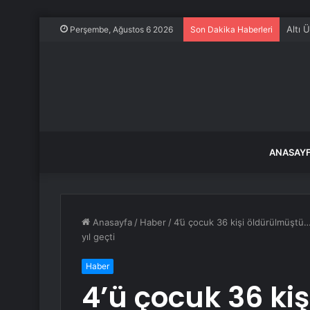
Altı 
Perşembe, Ağustos 6 2026
Son Dakika Haberleri
ANASAY
Anasayfa
/
Haber
/
4’ü çocuk 36 kişi öldürülmüştü…
yıl geçti
Haber
4’ü çocuk 36 ki