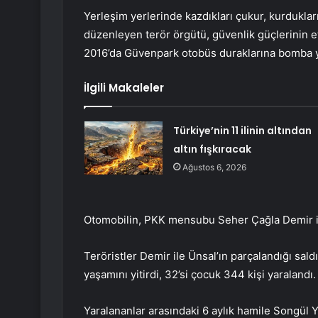
Yerleşim yerlerinde kazdıkları çukur, kurdukları b
düzenleyen terör örgütü, güvenlik güçlerinin e
2016’da Güvenpark otobüs duraklarına bomba yü
İlgili Makaleler
Türkiye’nin 11 ilinin altından
altın fışkıracak
Ağustos 6, 2026
Otomobilin, PKK mensubu Seher Çağla Demir ile Ö
Teröristler Demir ile Ünsal’ın parçalandığı sal
yaşamını yitirdi, 32’si çocuk 344 kişi yaralandı.
Yaralananlar arasındaki 6 aylık hamile Songül Y