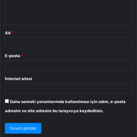
m
*
Ad
*
E-posta
*
İnternet sitesi
Daha sonraki yorumlarımda kullanılması için adım, e-posta
adresim ve site adresim bu tarayıcıya kaydedilsin.