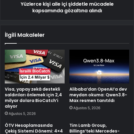
Yüzlerce kişi aile içi şiddetle mücadele
kapsamında gözaltına alındı
İlgili Makaleler
Visa, yapay zekâ destekli
Alibaba’dan OpenAI’a dev
saldırıları önlemek için 2,4
meydan okuma: Qwen3.8-
milyar dolara BioCatch’i
Max resmen tanıtıldı
alıyor
Ağustos 5, 2026
Ağustos 5, 2026
ÖTV Hesaplamasında
Tim Lamb Group,
Çekiş Sistemi Dönemi: 4×4
Billings’teki Mercedes-