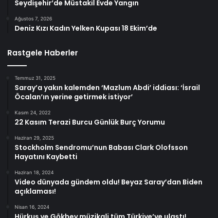
Seydişehir’de Müstakil Evde Yangın
Ağustos 7, 2026
Deniz Kızı Kadın Yelken Kupası 18 Ekim’de
Rastgele Haberler
Temmuz 31, 2025
Saray’a yakın kalemden ‘Mazlum Abdi’ iddiası: ‘İsrail
Öcalan’ın yerine getirmek istiyor’
Kasım 24, 2022
22 Kasım Terazi Burcu Günlük Burç Yorumu
Haziran 29, 2025
Stockholm Sendromu’nun Babası Clark Olofsson
Hayatını Kaybetti
Haziran 18, 2024
Video dünyada gündem oldu! Beyaz Saray’dan Biden
açıklaması!
Nisan 16, 2024
Hürkuş ve Gökbey müzikali tüm Türkiye’ye ulaştı!