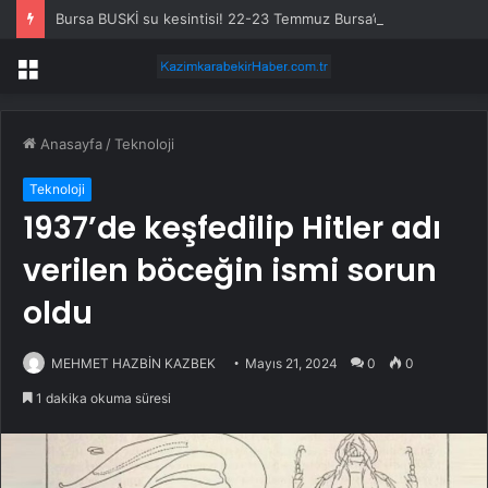
Bursa BUSKİ su kesintisi! 22-23 Temmuz Bursa’da su kesintisi ne zaman bitecek, sular ne zaman gelecek?
Menü
Anasayfa
/
Teknoloji
Teknoloji
1937’de keşfedilip Hitler adı
verilen böceğin ismi sorun
oldu
MEHMET HAZBİN KAZBEK
Mayıs 21, 2024
0
0
1 dakika okuma süresi