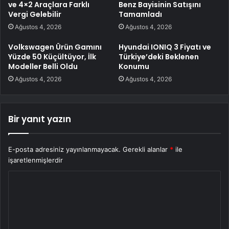
ve 4×2 Araçlara Farklı
Benz Bayisinin Satışını
Vergi Gelebilir
Tamamladı
Ağustos 4, 2026
Ağustos 4, 2026
Volkswagen Ürün Gamını
Hyundai IONIQ 3 Fiyatı ve
Yüzde 50 Küçültüyor, İlk
Türkiye’deki Beklenen
Modeller Belli Oldu
Konumu
Ağustos 4, 2026
Ağustos 4, 2026
Bir yanıt yazın
E-posta adresiniz yayınlanmayacak.
Gerekli alanlar
*
ile
işaretlenmişlerdir
Y
o
r
u