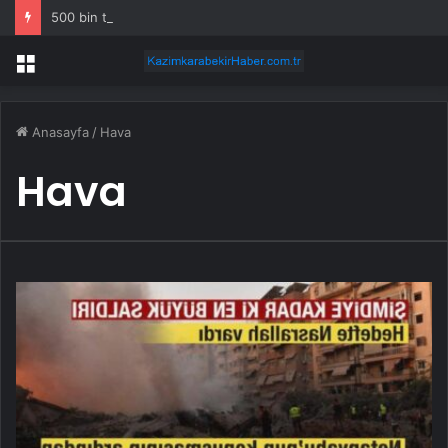
500 bin tondan fazlasını denize bıraktılar: İmkansızı başardı
Menü
Anasayfa
/
Hava
Hava