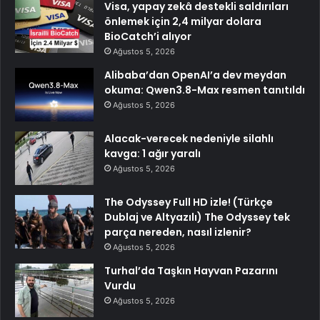
Visa, yapay zekâ destekli saldırıları
önlemek için 2,4 milyar dolara
BioCatch’i alıyor
Ağustos 5, 2026
Alibaba’dan OpenAI’a dev meydan
okuma: Qwen3.8-Max resmen tanıtıldı
Ağustos 5, 2026
Alacak-verecek nedeniyle silahlı
kavga: 1 ağır yaralı
Ağustos 5, 2026
The Odyssey Full HD izle! (Türkçe
Dublaj ve Altyazılı) The Odyssey tek
parça nereden, nasıl izlenir?
Ağustos 5, 2026
Turhal’da Taşkın Hayvan Pazarını
Vurdu
Ağustos 5, 2026